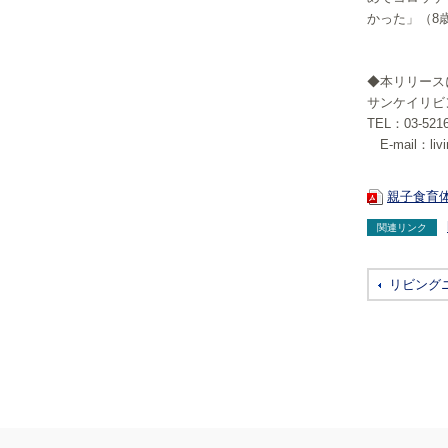
かった」（8
◆本リリース
サンケイリビ
TEL：03-5216
E-mail：livin
親子食育
関連リンク
リビング