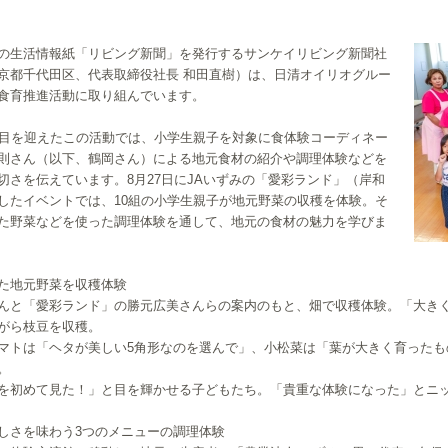
生活情報紙「リビング新聞」を発行するサンケイリビング新聞社
京都千代田区、代表取締役社長 和田直樹）は、日清オイリオグルー
食育推進活動に取り組んでいます。
目を迎えたこの活動では、小学生親子を対象に食体験コーディネー
則さん（以下、鶴岡さん）による地元食材の紹介や調理体験などを
切さを伝えています。8月27日にJAいずみの「愛彩ランド」（岸和
したイベントでは、10組の小学生親子が地元野菜の収穫を体験。そ
た野菜などを使った調理体験を通して、地元の食材の魅力を学びま
た地元野菜を収穫体験
んと「愛彩ランド」の勝元広美さんらの案内のもと、畑で収穫体験。「大き
がら枝豆を収穫。
マトは「ヘタが美しい5角形なのを選んで」、小松菜は「葉が大きく育ったも
。
を初めて見た！」と目を輝かせる子どもたち。「貴重な体験になった」とニ
しさを味わう3つのメニューの調理体験