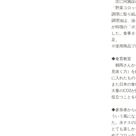
次に同施設の
「野菜コロッ
調理に取り組
調理油は、油
が特徴の「ボ
した。食事タ
足。
※使用商品プレゼント
◆食育教室
鶴岡さんから
見抜く力）を
に入れたもの
また日本の食
大量のCO2
役立つことを
◆参加者から
ういう風にな
た。水ナスの
とても楽しか
めてコロッケ