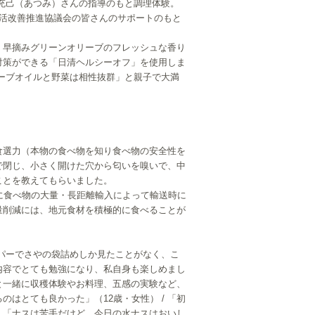
充己（あつみ）さんの指導のもと調理体験。
活改善推進協議会の皆さんのサポートのもと
、早摘みグリーンオリーブのフレッシュな香り
対策ができる「日清ヘルシーオフ」を使用しま
ーブオイルと野菜は相性抜群」と親子で大満
選力（本物の食べ物を知り食べ物の安全性を
で閉じ、小さく開けた穴から匂いを嗅いで、中
ことを教えてもらいました。
に食べ物の大量・長距離輸入によって輸送時に
量削減には、地元食材を積極的に食べることが
パーでさやの袋詰めしか見たことがなく、こ
の内容でとても勉強になり、私自身も楽しめまし
もと一緒に収穫体験やお料理、五感の実験など、
のはとても良かった」（12歳・女性） / 「初
/ 「ナスは苦手だけど、今日の水ナスはおいし