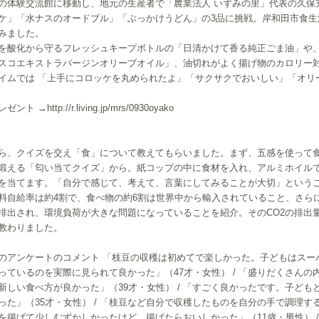
体験交流館に移動し、地元の生産者で「農業法人 いずみの里」代表の久保
ケ」「水ナスのオードブル」「ぶっかけうどん」の3品に挑戦。岸和田市食生
みました。
を酸化から守るフレッシュキープボトルの「日清かけて香る純正ごま油」や
スコエキストラバージンオリーブオイル」、油切れがよく揚げ物のカロリー
イムでは 「上手にコロッケを丸められたよ」「サクサクでおいしい」「オリ
 →http://r.living.jp/mrs/0930oyako
、クイズを交え「食」について教えてもらいました。まず、五感を使って食
鍛える「匂い当てクイズ」から。紙コップの中に食材を入れ、アルミホイル
を当てます。「自分で感じて、考えて、言葉にしてみることが大切」という
料自給率は約4割で、食べ物の約6割は世界中から輸入されていること、さら
が排出され、環境負荷が大きな問題になっていることを紹介。そのCO2の排出
教わりました。
のアンケートのコメント 「枝豆の収穫は初めてで楽しかった。子どもはスー
っているのを実際に見られて良かった」（47才・女性） / 「盛りだくさん
新しい食べ方が良かった」（39才・女性） / 「すごく良かったです。子ど
った」（35才・女性） / 「枝豆など自分で収穫したものを自分の手で調理する
を揚げて少しむずかしかったけど、揚げたらおいしかった」（11歳・男性） 