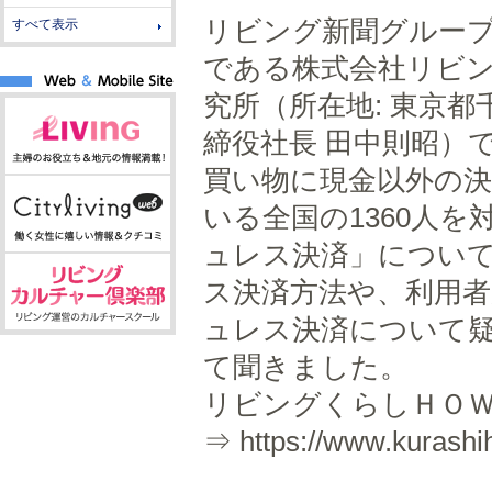
リビング新聞グルー
すべて表示
である株式会社リビン
究所（所在地: 東京
締役社長 田中則昭）
買い物に現金以外の
いる全国の1360人
ュレス決済」につい
ス決済方法や、利用
ュレス決済について
て聞きました。
リビングくらしＨＯＷ
⇒ https://www.kurashi