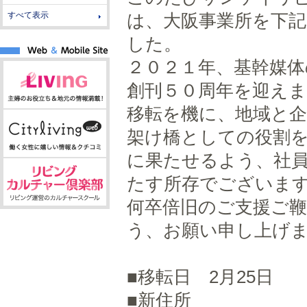
すべて表示
は、大阪事業所を下
した。
２０２１年、基幹媒
創刊５０周年を迎え
移転を機に、地域と
架け橋としての役割
に果たせるよう、社
たす所存でございま
何卒倍旧のご支援ご
う、お願い申し上げ
■移転日 2月25日
■新住所