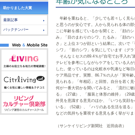
助かりました大賞
年齢を重ねると、「少しでも若々しく見ら
最新記事
と思うのが女心です。人から見られる体の部
バックナンバー
こに年齢を感じているかを聞くと、「顔のシ
み」「目のまわりのシワ、たるみ」「顔のハ
さ」と上位３つが顔という結果に。次いで「
シワ」「首のシワ」を気にしています（グラ
そんなミセスの89.4％が“自宅でお手入れ”
テレビを参考にしながらケアをしている人が
した。使っているのは化粧水や乳液など毎日
ケア用品です。実際、86.7％の人が「実年
見られる」「年相応」と回答。自分を若く見
何が一番大切かを聞いてみると、「流行に敏
る」（27歳）、「服装と体形の維持」（29
外見を意識する意見のほか、「いつも笑顔を
いる」（52歳）、「ハリのある生活を送る」
などの気持ちを重視する意見も多く挙がりま
（サンケイリビング新聞社 近田由衣）