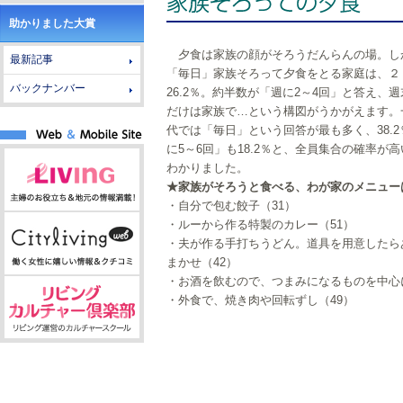
助かりました大賞
夕食は家族の顔がそろうだんらんの場。し
最新記事
「毎日」家族そろって夕食をとる家庭は、２
バックナンバー
26.2％。約半数が「週に2～4回」と答え、
だけは家族で…という構図がうかがえます。一
代では「毎日」という回答が最も多く、38.
に5～6回」も18.2％と、全員集合の確率が
わかりました。
★家族がそろうと食べる、わが家のメニュー
・自分で包む餃子（31）
・ルーから作る特製のカレー（51）
・夫が作る手打ちうどん。道具を用意したら
まかせ（42）
・お酒を飲むので、つまみになるものを中心に
・外食で、焼き肉や回転ずし（49）