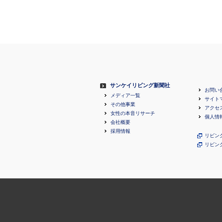
サンケイリビング新聞社
お問い
メディア一覧
サイト
その他事業
アクセ
女性の本音リサーチ
個人情
会社概要
採用情報
リビン
リビン