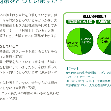
ノの値上げが家計を直撃しています。値
、何か対策をとっているかどうかを、大
京都在住ミセスの回答結果を比較してみ
通り（？）、「対策をしている」大阪
京47.7％と、大阪ミセスに軍配が上がりま
をしている？
急発進、急ブレーキを避けるなど）を心
（大阪府・37歳）
庭で野菜を作っている（東京都・51歳）
をお願いしていましたが、今は頑張って
【データ】
ンドへ買いに行っています（東京都・44
女性のための生活情報紙、リビング新
こみ）アンケートから。
2007年12月12日～16日、有効回答数
く以外考えていない。余計なものは買わ
東京都在住193人、大阪府在住180
いしない（大阪府・72歳）
00グラムあたりの単価の高いものを買わな
阪府・54歳）