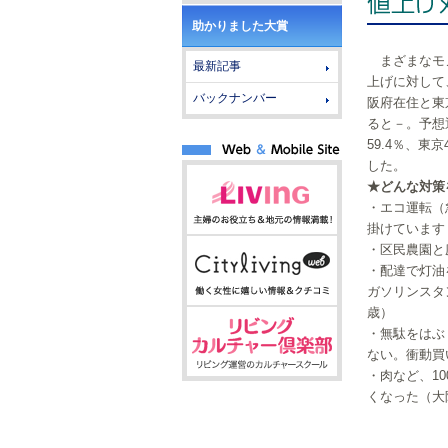
助かりました大賞
まざまなモ
最新記事
上げに対して
バックナンバー
阪府在住と東
ると－。予想
59.4％、東
した。
★どんな対策
・エコ運転（
掛けています
・区民農園と
・配達で灯油
ガソリンスタ
歳）
・無駄をはぶ
ない。衝動買
・肉など、1
くなった（大