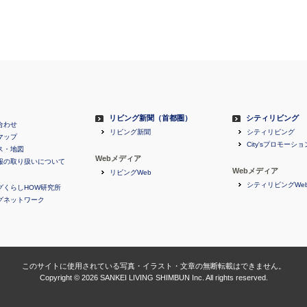
リビング新聞（首都圏）
シティリビング
合わせ
リビング新聞
シティリビング
マップ
City'sプロモーショ
ス・地図
Webメディア
報の取り扱いについて
Webメディア
リビングWeb
シティリビングWe
グくらしHOW研究所
グネットワーク
このサイトに使用されている写真・イラスト・文章の無断転載はできません。
Copyright ©
2026 SANKEI LIVING SHIMBUN Inc. All rights reserved.