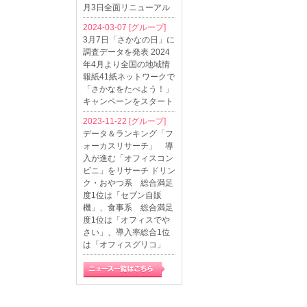
月3日全面リニューアル
2024-03-07
[グループ]
3月7日「さかなの日」に
調査データを発表 2024
年4月より全国の地域情
報紙41紙ネットワークで
「さかなをたべよう！」
キャンペーンをスタート
2023-11-22
[グループ]
データ＆ランキング「フ
ォーカスリサーチ」 導
入が進む「オフィスコン
ビニ」をリサーチ ドリン
ク・おやつ系 総合満足
度1位は「セブン自販
機」、食事系 総合満足
度1位は「オフィスでや
さい」、導入率総合1位
は「オフィスグリコ」