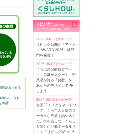
2026-03-12
[グループ]
リビング新聞が「アドク
ロ AWARD 2026」紙部
門を受賞！
2025-06-02
[グループ]
「ちばの発酵ロゴマー
ク」公募がスタート 千
葉県が誇る「発酵」を、
あなたのデザインでPR
聞Web（える
しよう
1283人。うち
2024-05-16
[グループ]
人を集計。
全国23エリアをネットワ
ーク、くらす人目線のロ
ーカルな発見を詰め込ん
だ、街を楽しむ、くらし
を楽しむ地域ポータルサ
イト『リビングWeb』6