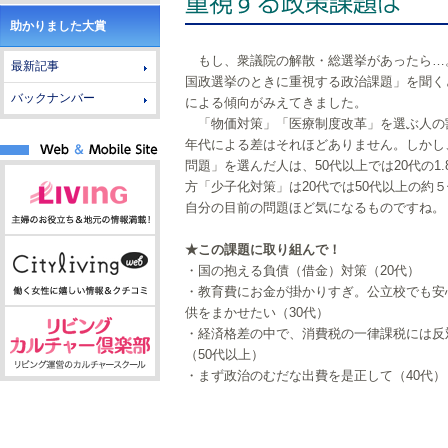
助かりました大賞
もし、衆議院の解散・総選挙があったら…
最新記事
国政選挙のときに重視する政治課題」を聞く
バックナンバー
による傾向がみえてきました。
「物価対策」「医療制度改革」を選ぶ人の
年代による差はそれほどありません。しかし
問題」を選んだ人は、50代以上では20代の1.
方「少子化対策」は20代では50代以上の約
自分の目前の問題ほど気になるものですね。
★この課題に取り組んで！
・国の抱える負債（借金）対策（20代）
・教育費にお金が掛かりすぎ。公立校でも安
供をまかせたい（30代）
・経済格差の中で、消費税の一律課税には反
（50代以上）
・まず政治のむだな出費を是正して（40代）