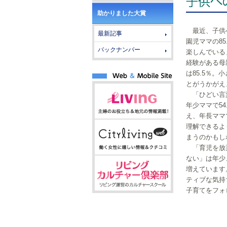
助かりました大賞
最近、子供
最新記事
園児ママの8
バックナンバー
楽しんでいる
経験がある母
は85.5％
とがうかがえ
「ひどい言
年少ママで5
え、年長ママ
理解できるよ
まうのかもし
「育児を放
ない」は年少
増えています
ティブな気持
子育てをフォ