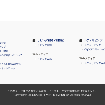
リビング新聞（首都圏）
シティリビング
合わせ
リビング新聞
シティリビング
マップ
City'sプロモーショ
ス・地図
Webメディア
報の取り扱いについて
Webメディア
リビングWeb
シティリビングWe
グくらしHOW研究所
グネットワーク
このサイトに使用されている写真・イラスト・文章の無断転載はできません。
Copyright ©
2026 SANKEI LIVING SHIMBUN Inc. All rights reserved.