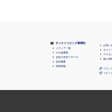
サンケイリビング新聞社
お問い
メディア一覧
サイト
その他事業
アクセ
女性の本音リサーチ
個人情
会社概要
採用情報
リビン
リビン