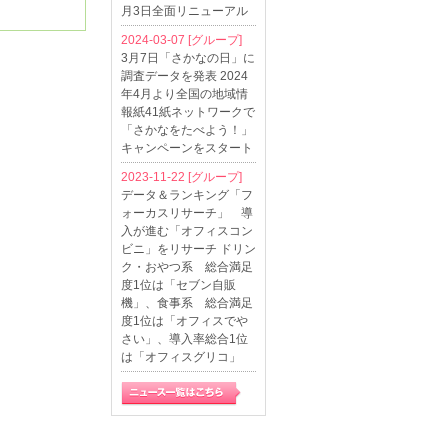
月3日全面リニューアル
2024-03-07
[グループ]
3月7日「さかなの日」に
調査データを発表 2024
年4月より全国の地域情
報紙41紙ネットワークで
「さかなをたべよう！」
キャンペーンをスタート
2023-11-22
[グループ]
データ＆ランキング「フ
ォーカスリサーチ」 導
入が進む「オフィスコン
ビニ」をリサーチ ドリン
ク・おやつ系 総合満足
度1位は「セブン自販
機」、食事系 総合満足
度1位は「オフィスでや
さい」、導入率総合1位
は「オフィスグリコ」