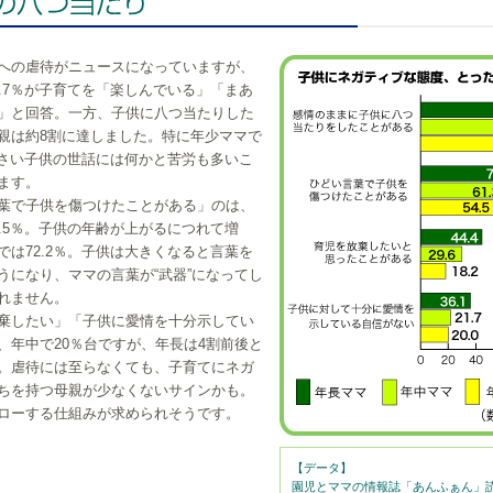
への虐待がニュースになっていますが、
5.7％が子育てを「楽しんでいる」「まあ
」と回答。一方、子供に八つ当たりした
親は約8割に達しました。特に年少ママで
。小さい子供の世話には何かと苦労も多いこ
ます。
葉で子供を傷つけたことがある」のは、
4.5％。子供の年齢が上がるにつれて増
では72.2％。子供は大きくなると言葉を
うになり、ママの言葉が“武器”になってし
れません。
棄したい」「子供に愛情を十分示してい
、年中で20％台ですが、年長は4割前後と
。虐待には至らなくても、子育てにネガ
ちを持つ母親が少なくないサインかも。
ローする仕組みが求められそうです。
【データ】
園児とママの情報誌「あんふぁん」読者