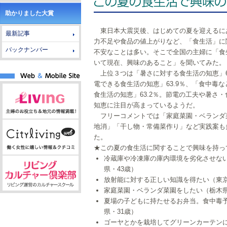
助かりました大賞
東日本大震災後、はじめての夏を迎えるに
最新記事
力不足や食品の値上がりなど、「食生活」に
バックナンバー
不安なことは多い。そこで全国の主婦に「食
いて現在、興味のあること」を聞いてみた。
上位３つは「暑さに対する食生活の知恵」65
電できる食生活の知恵」63.9％、「食中毒
食生活の知恵」63.2％。節電の工夫や暑さ
知恵に注目が高まっているようだ。
フリーコメントでは「家庭菜園・ベランダ
地消」「干し物・常備菜作り」など実践案も
た。
★この夏の食生活に関することで興味を持っ
冷蔵庫や冷凍庫の庫内環境を劣化させな
県・43歳）
放射能に対する正しい知識を得たい（東京
家庭菜園・ベランダ菜園をしたい（栃木県
夏場の子どもに持たせるお弁当。食中毒
県・31歳）
ゴーヤとかを栽培してグリーンカーテン