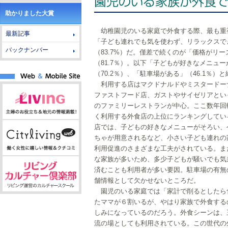
助かりました大賞
幼稚園児のいる家庭で外食する際、最も重
最新記事
「子ども連れでも気を使わず、リラックスで
バックナンバー
（83.7%）だ。僅差で続くのが「価格がリ
（81.7％）。以下「子どもが好きなメニュ
（70.2％）、「駐車場がある」（46.1％）
利用する店はマクドナルドやミスタードー
ファストフード店、ガストやサイゼリアとい
のファミリーレストランが中心。ここ数年回
く利用する外食店の上位にランキングしてい
店では、子どもの好きなメニューがそろい、
ちゃが用意されるなど、小さい子ども連れの
利用促進のさまざまな工夫がされている。ま
な家族が多いため、多少子どもが騒いでも気
済むことも利用者が多い要因。駐車場の有無
舗情報として欠かせないところだ。
園児のいる家庭では「家計で削るとしたら
たママが６割いるが、やはり家族で外食する
しみになっているのだろう。外食シーンは、
流の場としても利用されている。この世代の