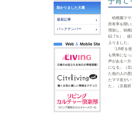
助かりました大賞
幼稚園ママ
最新記事
所有率を聞い
バックナンバー
増加し、幼稚園
62.7％）、保
上りました。
「LINEを
も簡単になっ
声がある一方
になる」（北
た他の人の悪
たママ友がい
た」（京都府