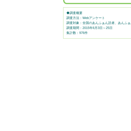
◆調査概要
調査方法：Webアンケート
調査対象：全国のあんふぁん読者、あんふぁ
調査期間：2015年6月3日～25日
集計数：976件