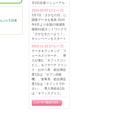
月3日全面リニューアル
2024-03-07
[グループ]
3月7日「さかなの日」に
調査データを発表 2024
んぷらす読者
年4月より全国の地域情
報紙41紙ネットワークで
「さかなをたべよう！」
キャンペーンをスタート
2023-11-22
[グループ]
データ＆ランキング「フ
ォーカスリサーチ」 導
入が進む「オフィスコン
ビニ」をリサーチ ドリン
ク・おやつ系 総合満足
度1位は「セブン自販
機」、食事系 総合満足
度1位は「オフィスでや
さい」、導入率総合1位
は「オフィスグリコ」