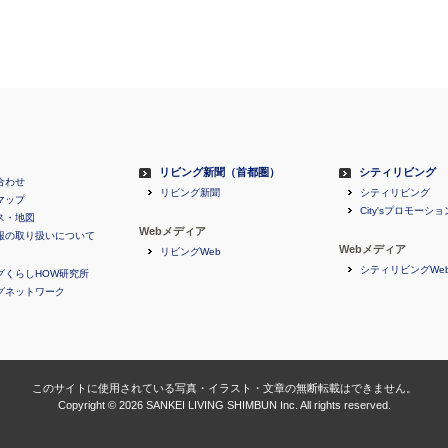
リビング新聞（首都圏）
シティリビング
合わせ
リビング新聞
シティリビング
マップ
City'sプロモーショ
ス・地図
Webメディア
報の取り扱いについて
Webメディア
リビングWeb
シティリビングWe
グくらしHOW研究所
グネットワーク
このサイトに使用されている写真・イラスト・文章の無断転載はできません。
Copyright ©
2026 SANKEI LIVING SHIMBUN Inc. All rights reserved.