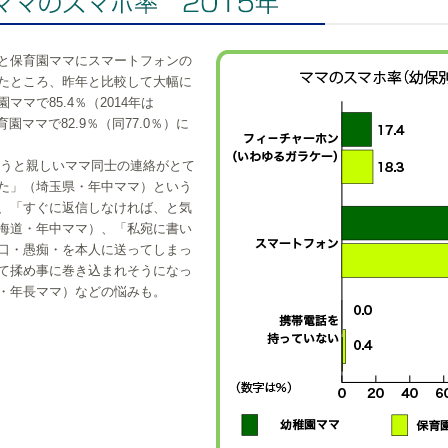
と保育園ママにスマートフォンの
たところ、昨年と比較して大幅に
ママで85.4％（2014年は
育園ママで82.9％（同77.0％）に
使うと親しいママ同士の連絡がとて
た」（埼玉県・年中ママ）という
、「すぐに返信しなければ、と気
海道・年中ママ）、「私宛に書い
口・愚痴・を本人に送ってしまっ
て揉め事に巻き込まれそうになっ
・年長ママ）などの悩みも。