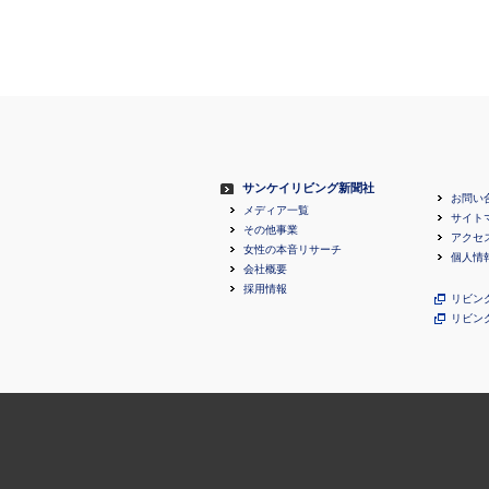
サンケイリビング新聞社
お問い
メディア一覧
サイト
その他事業
アクセ
女性の本音リサーチ
個人情
会社概要
採用情報
リビン
リビン