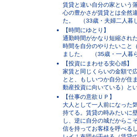
賃貸と違い自分の家という
心の豊かさが賃貸とは全然
た。 （33歳・夫婦二人暮
【時間にゆとり】
通勤時間がかなり短縮され
時間を自分のやりたいこと
ました。 （35歳・一人暮
【投資にまわせる安心感】
家賃と同じくらいの金額で
とと、もしいつか自分が住
動産投資に向いている）とい
【仕事の意欲ＵＰ】
大人として一人前になった
持てる。賃貸の時みたいに
し、逆に自分の城だからこ
信を持ってお客様を呼べる
レイ！布団が干せる（賃貸