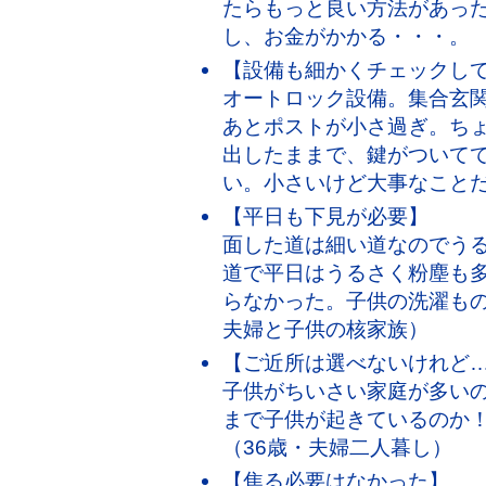
たらもっと良い方法があっ
し、お金がかかる・・・。 
【設備も細かくチェックし
オートロック設備。集合玄
あとポストが小さ過ぎ。ち
出したままで、鍵がついて
い。小さいけど大事なことだ
【平日も下見が必要】
面した道は細い道なのでう
道で平日はうるさく粉塵も
らなかった。子供の洗濯もの
夫婦と子供の核家族）
【ご近所は選べないけれど
子供がちいさい家庭が多い
まで子供が起きているのか
（36歳・夫婦二人暮し）
【焦る必要はなかった】