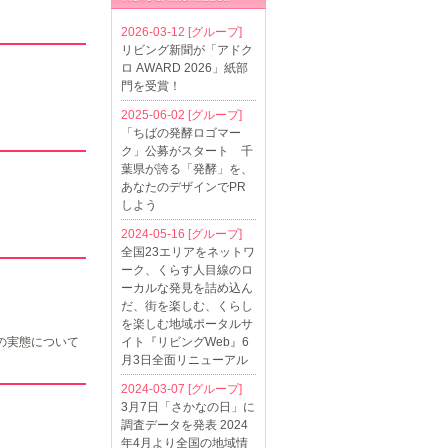
2026-03-12
[グループ]
リビング新聞が「アドク
ロ AWARD 2026」紙部
門を受賞！
2025-06-02
[グループ]
「ちばの発酵ロゴマー
ク」公募がスタート 千
葉県が誇る「発酵」を、
あなたのデザインでPR
しよう
2024-05-16
[グループ]
全国23エリアをネットワ
ーク、くらす人目線のロ
ーカルな発見を詰め込ん
だ、街を楽しむ、くらし
を楽しむ地域ポータルサ
の実態について
イト『リビングWeb』6
月3日全面リニューアル
2024-03-07
[グループ]
3月7日「さかなの日」に
調査データを発表 2024
年4月より全国の地域情