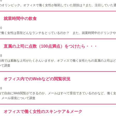
06
度のオリンピック。オフィスで働く女性が観戦していた競技は？また、注目していた
138 就業時間中の飲食
30
で働く女性は普段どんなランチをとっているのか？ また、就業時間中のドリンクや
137 直属の上司に点数（100点満点）をつけたら・・・
28
映画では素敵な上司がたくさんいますが、オフィスで働く女性たちの直属の上司はど
いて調査
136 オフィス内でのWebなどの閲覧状況
18
内で自由にWeb閲覧ができるのか、メールはすべて受信できているのかなど、働く
b・メール環境について調査
135 オフィスで働く女性のスキンケア＆メーク