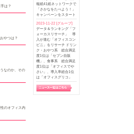
報紙41紙ネットワークで
選手は？
「さかなをたべよう！」
キャンペーンをスタート
2023-11-22
[グループ]
データ＆ランキング「フ
ォーカスリサーチ」 導
おやつは？
入が進む「オフィスコン
ビニ」をリサーチ ドリン
ク・おやつ系 総合満足
度1位は「セブン自販
機」、食事系 総合満足
度1位は「オフィスでや
うなのか、その
さい」、導入率総合1位
は「オフィスグリコ」
女性のオフィス内