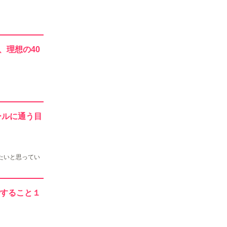
ん、理想の40
クールに通う目
たいと思ってい
ですること１