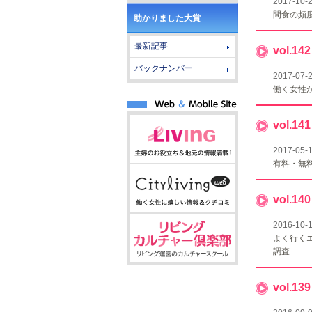
2017-10-
間食の頻
助かりました大賞
最新記事
vol.
バックナンバー
2017-07-
働く女性
vol.
2017-05-
有料・無
vol.
2016-10-
よく行く
調査
vol.