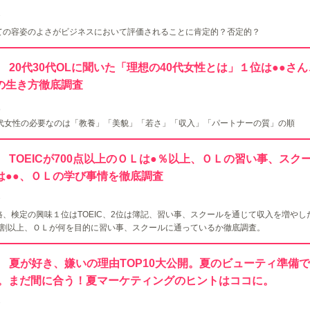
7
ての容姿のよさがビジネスにおいて評価されることに肯定的？否定的？
118 20代30代OLに聞いた「理想の40代女性とは」１位は●●さ
の生き方徹底調査
9
0代女性の必要なのは「教養」「美貌」「若さ」「収入」「パートナーの質」の順
117 TOEICが700点以上のＯＬは●％以上、ＯＬの習い事、ス
は●●、ＯＬの学び事情を徹底調査
7
格、検定の興味１位はTOEIC、2位は簿記、習い事、スクールを通じて収入を増やし
5割以上、ＯＬが何を目的に習い事、スクールに通っているか徹底調査。
116 夏が好き、嫌いの理由TOP10大公開。夏のビューティ準備
●。まだ間に合う！夏マーケティングのヒントはココに。
7