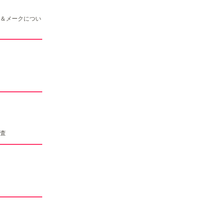
＆メークについ
査