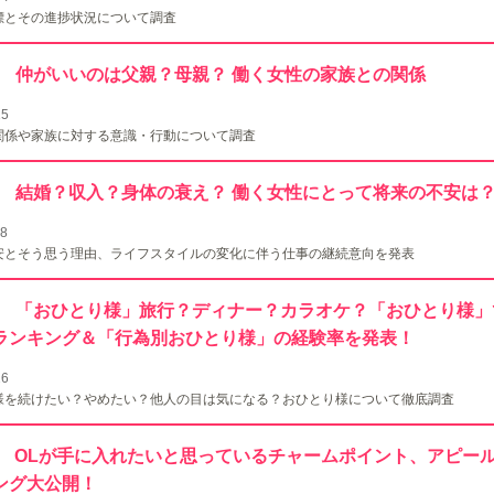
標とその進捗状況について調査
122 仲がいいのは父親？母親？ 働く女性の家族との関係
15
関係や家族に対する意識・行動について調査
.121 結婚？収入？身体の衰え？ 働く女性にとって将来の不安は
28
安とそう思う理由、ライフスタイルの変化に伴う仕事の継続意向を発表
.120 「おひとり様」旅行？ディナー？カラオケ？「おひとり様
ランキング＆「行為別おひとり様」の経験率を発表！
26
様を続けたい？やめたい？他人の目は気になる？おひとり様について徹底調査
.119 OLが手に入れたいと思っているチャームポイント、アピー
ング大公開！