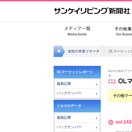
女性の本音リサーチ
OLマーケット
サンケ
OLのためのフリ
OLマーケットレポート
イリビ
す。
最新記事
ング新
バックナンバー
その他マー
聞社
ミセスのデータ
最新記事
vol.
バックナンバー