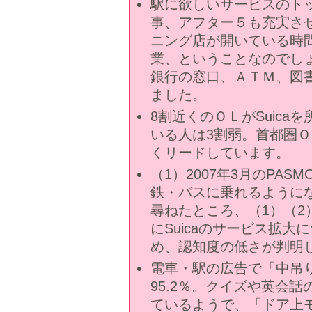
駅に欲しいサービスのト
事、アフター５も充実さ
ニング店が開いている時
業、ということなのでし
銀行の窓口、ＡＴＭ、図
ました。
8割近くのＯＬがSuica
いる人は3割弱。首都圏Ｏ
くリードしています。
（1）2007年3月のPAS
鉄・バスに乗れるように
尋ねたところ、（1）（2
にSuicaのサービス拡
め、認知度の低さが判明
電車・駅の広告で「中吊
95.2％。クイズや英会
ているようで、「ドア上モ