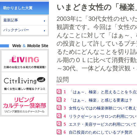
いまどき女性の「極楽
助かりました大賞
2003年に「30代女性のぜ
最新記事
観調査です。今回は「女性の
バックナンバー
んなことに対して「はぁ～、
の投資として許しているプチ
るためにどんなことを切り詰
ル期のＯＬに比べて消費行動
～30代、一体どんな贅沢観
設問
1
「はぁ～、極楽」と思えることを５点
2
「はぁ～、極楽」と感じる要素は？
3
女性ならではの極楽体験について教え
4
リラクゼーションサロンの利用につい
5
エステ・美容サービスの利用について
6
自己投資のためにしているプチ贅沢