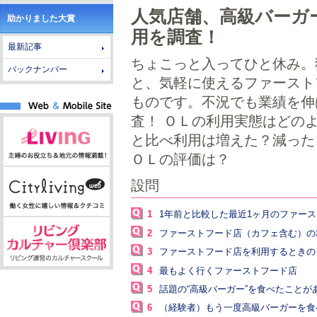
人気店舗、高級バーガ
助かりました大賞
用を調査！
最新記事
ちょこっと入ってひと休み。
バックナンバー
と、気軽に使えるファースト
ものです。不況でも業績を伸
査！ ＯＬの利用実態はどの
と比べ利用は増えた？減った
ＯＬの評価は？
設問
1
1年前と比較した最近1ヶ月のファー
2
ファーストフード店（カフェ含む）の
3
ファーストフード店を利用するときの
4
最もよく行くファーストフード店
5
話題の“高級バーガー”を食べたことが
6
（経験者）もう一度高級バーガーを食