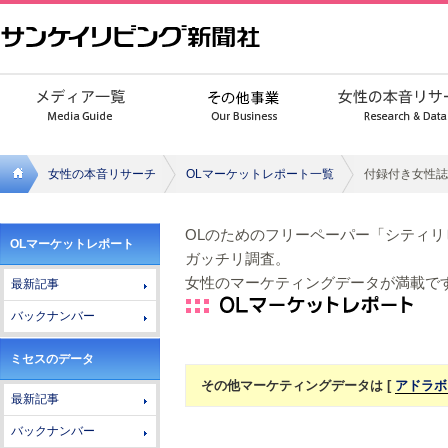
女性の本音リサーチ
OLマーケットレポート一覧
付録付き女性誌
サンケ
OLのためのフリーペーパー「シティ
OLマーケットレポート
イリビ
ガッチリ調査。
女性のマーケティングデータが満載で
最新記事
ング新
バックナンバー
聞社
ミセスのデータ
その他マーケティングデータは [
アドラボ
最新記事
バックナンバー