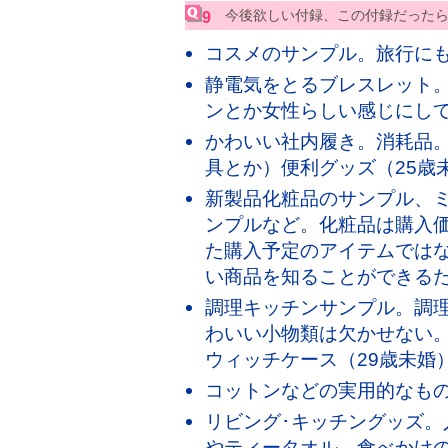
今後欲しい付録、この付録だったら
9
コスメのサンプル。旅行にも
静電気をとるブレスレット
ンとか女性らしい感じにして
かわいい社内履き。消耗品
具とか）便利グッズ（25歳
新製品化粧品のサンプル、
ンプルなど。化粧品は購入
た購入予定のアイテムでは
い商品を知ることができるた
調理キッチンサンプル。調
わいい小物類は欠かせない
ウィッチケース（29歳未婚
コットンなどの実用的なもの
リビング･キッチングッズ
やティータオル、食べかけ