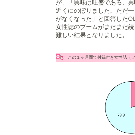
が、「興味は旺盛である、興
近くにのぼりました。ただ一
がなくなった」と回答したO
女性誌のブームがまだまだ続
難しい結果となりました。
この１ヶ月間で付録付き女性誌（フ
3