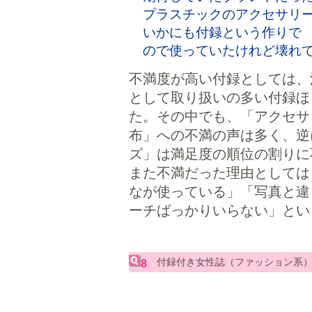
プラスチックのアクセサリ
いかにも付録という作りで
ので使っていたけれど壊れて
不満度が高い付録としては、
として取り扱いの多い付録ほ
た。その中でも、「アクセサ
布」への不満の声は多く、逆
ズ」は満足度の順位の割りに
また不満だった理由としては
なが使っている」「写真と違
ーチばっかりいらない」とい
付録付き女性誌（ファッション系）
8