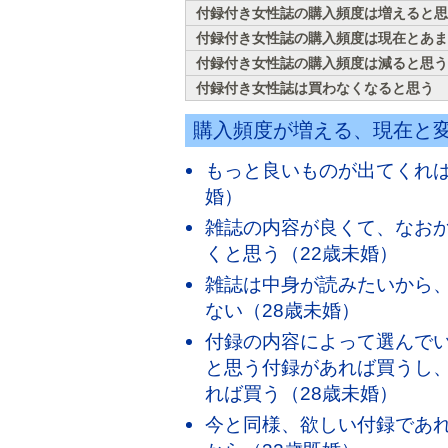
付録付き女性誌の購入頻度は増えると思
付録付き女性誌の購入頻度は現在とあま
付録付き女性誌の購入頻度は減ると思う
付録付き女性誌は買わなくなると思う
購入頻度が増える、現在と
もっと良いものが出てくれば
婚）
雑誌の内容が良くて、なお
くと思う（22歳未婚）
雑誌は中身が読みたいから
ない（28歳未婚）
付録の内容によって選んで
と思う付録があれば買うし
れば買う（28歳未婚）
今と同様、欲しい付録であ