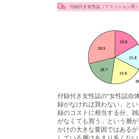
付録付き女性誌（ファッション系）
5
付録付き女性誌の“女性誌自
録がなければ買わない」とい
録のコストに相当する分、雑
がなくても買う」という層が
かけの大きな要因ではあるが
している層はあまり多くない