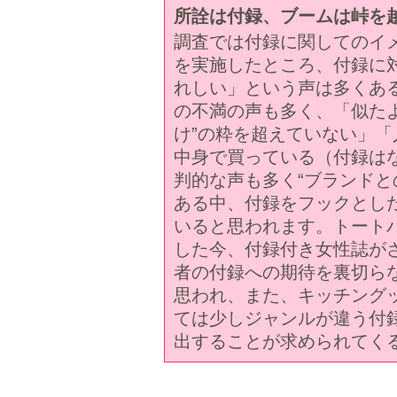
所詮は付録、ブームは峠を
調査では付録に関してのイ
を実施したところ、付録に
れしい」という声は多くあ
の不満の声も多く、「似た
け”の粋を超えていない」
中身で買っている（付録は
判的な声も多く“ブランドと
ある中、付録をフックとし
いると思われます。トート
した今、付録付き女性誌が
者の付録への期待を裏切ら
思われ、また、キッチング
ては少しジャンルが違う付
出することが求められてく