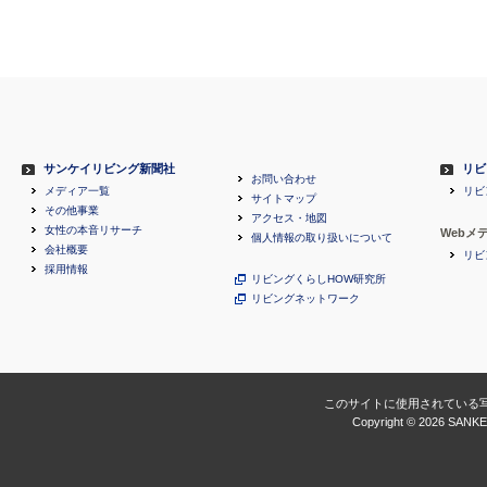
サンケイリビング新聞社
リビ
お問い合わせ
メディア一覧
リビ
サイトマップ
その他事業
アクセス・地図
女性の本音リサーチ
Webメ
個人情報の取り扱いについて
会社概要
リビ
採用情報
リビングくらしHOW研究所
リビングネットワーク
このサイトに使用されている
Copyright ©
2026 SANKEI 