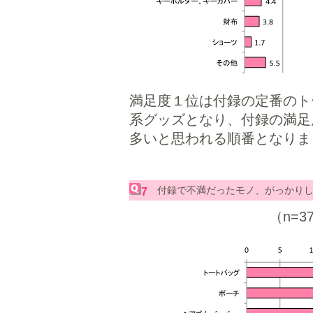
満足度１位は付録の定番のト
系グッズとなり、付録の満足
多いと思われる順番となりま
付録で不満だったモノ、がっかりし
7
（n=