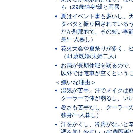
ら（29歳独身/親と同居）
夏はイベント事も多いし、
タバタと振り回されている
だか刹那的で、その短い季節
身/一人暮し）
花火大会や夏祭りが多く、
（41歳既婚/夫婦二人）
お局が長期休暇を取るので
以外では電車が空くというこ
＜嫌いな理由＞
湿気が苦手。汗でメイクは
クーラーで体が弱るし、いい
暑さも苦手だし、クーラーの
独身/一人暮し）
汗をかくし、冷房がないと
調を崩しやすい（40歳既婚