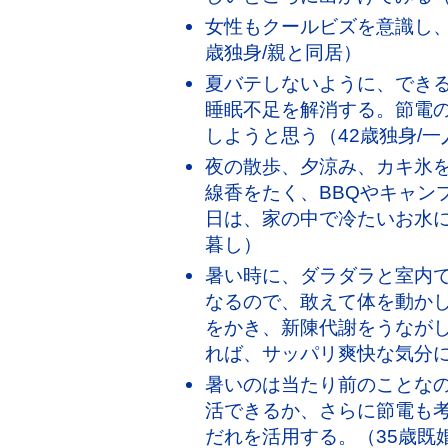
女性もクールビズを意識し、
歳独身/親と同居）
夏バテしないように、でき
睡眠不足を解消する。節電
しようと思う（42歳独身/一
夜の散歩、夕涼み、カキ氷
線香をたく、BBQやキャン
日は、家の中で冷たいお水に
暮し）
暑い時に、ダラダラと室内
なるので、敢えて体を動か
をかき、新陳代謝をうなが
れば、サッパリ爽快な気分に
暑いのは当たり前のことな
活できるか、さらに節電も
だれを活用する。（35歳既