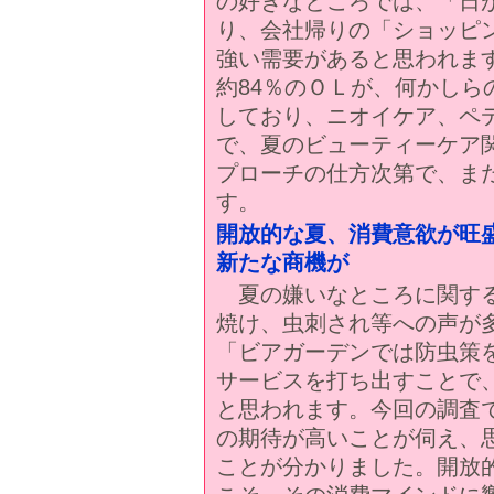
の好きなところでは、「日
り、会社帰りの「ショッピ
強い需要があると思われま
約84％のＯＬが、何かし
しており、ニオイケア、ペ
で、夏のビューティーケア
プローチの仕方次第で、ま
す。
開放的な夏、消費意欲が旺
新たな商機が
夏の嫌いなところに関する
焼け、虫刺され等への声が
「ビアガーデンでは防虫策
サービスを打ち出すことで
と思われます。今回の調査
の期待が高いことが伺え、
ことが分かりました。開放