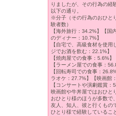
りましたが、その行為の経
以下の通り。
※分子（その行為のおひと
験者数）
【海外旅行：34.2%】【国
のディナー：10.7%】
【自宅で、高級食材を使用した
ジでお酒を飲む：22.1%】
【焼肉屋での食事：5.6%】
【ラーメン屋での食事：56.
【回転寿司での食事：26.8
ラオケ：27.7%】【映画館：
【コンサートや演劇鑑賞：55
映画館や牛丼屋ではおひと
おひとり様のほうが多数で
友人、知人、彼と行くもの
ひとり様で経験しているこ