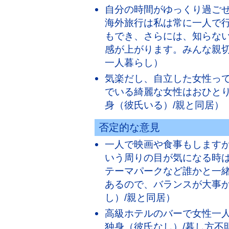
自分の時間がゆっくり過ご
海外旅行は私は常に一人で
もでき、さらには、知らな
感が上がります。みんな親切
一人暮らし）
気楽だし、自立した女性って
でいる綺麗な女性はおひとり
身（彼氏いる）/親と同居）
否定的な意見
一人で映画や食事もします
いう周りの目が気になる時は
テーマパークなど誰かと一
あるので、バランスが大事か
し）/親と同居）
高級ホテルのバーで女性一人
独身（彼氏なし）/暮し方不