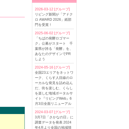
2026-03-12
[グループ]
リビング新聞が「アドク
ロ AWARD 2026」紙部
門を受賞！
2025-06-02
[グループ]
「ちばの発酵ロゴマー
ク」公募がスタート 千
葉県が誇る「発酵」を、
あなたのデザインでPR
しよう
2024-05-16
[グループ]
全国23エリアをネットワ
ーク、くらす人目線のロ
ーカルな発見を詰め込ん
だ、街を楽しむ、くらし
を楽しむ地域ポータルサ
イト『リビングWeb』6
月3日全面リニューアル
2024-03-07
[グループ]
3月7日「さかなの日」に
調査データを発表 2024
年4月より全国の地域情