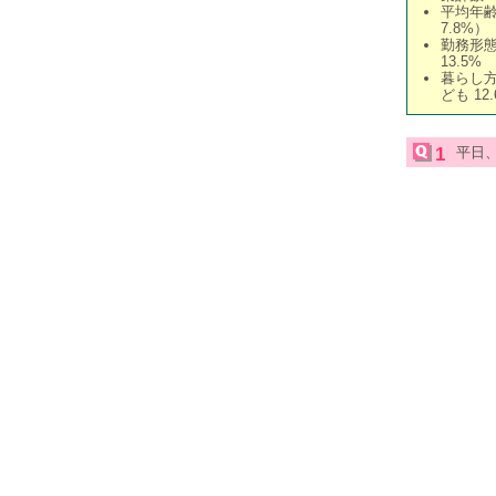
平均年齢：
7.8%）
勤務形態
13.5%
暮らし方
ども 12
1
平日