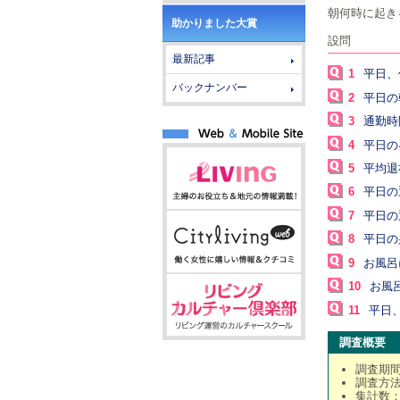
朝何時に起き
助かりました大賞
設問
最新記事
1
平日、
バックナンバー
2
平日の
3
通勤時
4
平日の
5
平均退
6
平日の
7
平日の
8
平日の
9
お風呂
10
お風
11
平日
調査概要
調査期間
調査方
集計数：