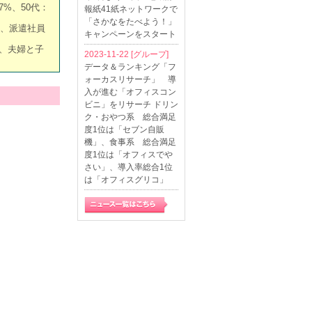
.7%、50代：
報紙41紙ネットワークで
「さかなをたべよう！」
%、派遣社員
キャンペーンをスタート
%、夫婦と子
2023-11-22
[グループ]
データ＆ランキング「フ
ォーカスリサーチ」 導
入が進む「オフィスコン
ビニ」をリサーチ ドリン
ク・おやつ系 総合満足
度1位は「セブン自販
機」、食事系 総合満足
度1位は「オフィスでや
さい」、導入率総合1位
は「オフィスグリコ」