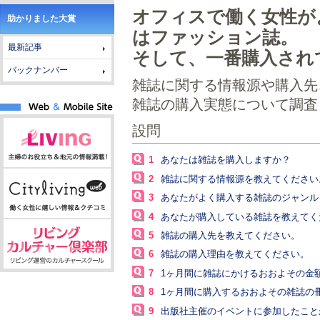
オフィスで働く女性が
助かりました大賞
はファッション誌。
最新記事
そして、一番購入され
バックナンバー
雑誌に関する情報源や購入先
雑誌の購入実態について調査
設問
1
あなたは雑誌を購入しますか？
2
雑誌に関する情報源を教えてください
3
あなたがよく購入する雑誌のジャンル
4
あなたが購入している雑誌を教えてく
5
雑誌の購入先を教えてください。
6
雑誌の購入理由を教えてください。
7
1ヶ月間に雑誌にかけるおおよその金
8
1ヶ月間に購入するおおよその雑誌の
9
出版社主催のイベントに参加したこと