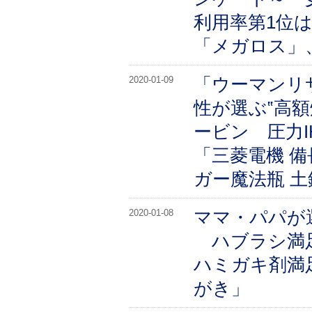
利用率第1位
「メガロス」
「ウーマンリ
2020-01-09
性が選ぶ‟高額
ービン 圧力I
「三菱電機 
ガー魔法瓶 土
ママ・パパが
2020-01-08
ハブラシ満足度
ハミガキ剤満
がき」