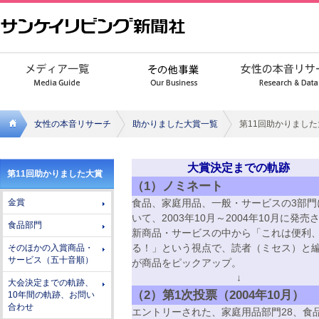
女性の本音リサーチ
助かりました大賞一覧
第11回助かりまし
サンケ
大賞決定までの軌跡
第11回助かりました大賞
イリビ
（1）ノミネート
金賞
食品、家庭用品、一般・サービスの3部門
ング新
いて、2003年10月～2004年10月に発売
食品部門
聞社
新商品・サービスの中から「これは便利
そのほかの入賞商品・
る！」という視点で、読者（ミセス）と
サービス（五十音順）
が商品をピックアップ。
↓
大会決定までの軌跡、
（2）第1次投票（2004年10月）
10年間の軌跡、お問い
合わせ
エントリーされた、家庭用品部門28、食