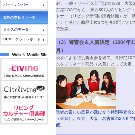
34、一般・サービス部門は東京28、大阪2
バックナンバー
古屋27の中から、東西807人のリビング
トナー（リビング新聞の読者組織）が「
女性の本音リサーチ
た」と感じた商品上位3つを各部門ごとにW
で投票。
ミセスのデータ
↓
OLマーケットレポート
（3）審査会＆入賞決定（2004年1
月）
読者による特別審査会を経て、各部門10
ムをノミネート商品（入賞）として決定
読者の厳しい意見が飛び交う特別審査会
（東京）。東京、大阪、名古屋の3カ所で
催。
↓